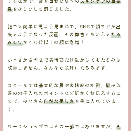
するなかで、歳を重ねた肌への
スキンケアの重要
性
をひしひしと感じました。
誰でも簡単に見よう見まねで、SNSで顔ヨガが出
来るようになった反面、その弊害ともいえる
たる
みシワ
が４０代以上の顔に急増！
かっさかさの肌で表情筋だけ動かしてもたるみは
改善しません。なんなら余計にたるみます。
スクールでは基本的な肌や表情筋の知識、悩み改
善のお手入れのポイントなど細かくお伝えするこ
とで、みなさん
自然な美しさ
を手に入れていま
す。
ワークショップではその一部ではありますが、
そ