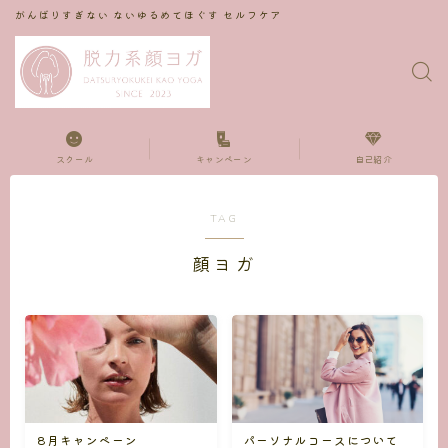
がんばりすぎない ないゆるめてほぐす セルフケア
スクール
キャンペーン
自己紹介
TAG
顔ヨガ
パーソナルコースについて
8月キャンペーン